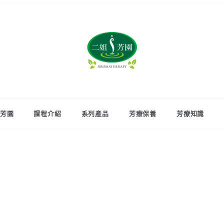
姿后企業‧
二姐芳園
芳園
課程介紹
系列產品
芳療保養
芳療知識