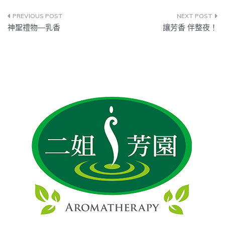
神聖禮物—乳香
讓芳香 伴整夜！