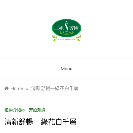
姿后企業‧
二姐芳園
Menu
Home
»
清新舒暢—綠花白千層
植物介紹🌿
,
芳療知識
清新舒暢—綠花白千層